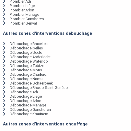
Plombier Ath
Plombier Liège
Plombier Arlon
Plombier Manage
Plombier Ganshoren
Plombier Genval
Autres zones d'interventions débouchage
Débouchage Bruxelles
Débouchage Ixelles
Débouchage Uccle
Débouchage Anderlecht
Débouchage Waterloo
Débouchage Tubize
Débouchage Mons
Débouchage Charleroi
Débouchage Namur
Débouchage Schaerbeek
Débouchage Rhode-Saint-Genèse
Débouchage Ath
Débouchage Liège
Débouchage Arlon
Débouchage Manage
Débouchage Ganshoren
Débouchage Kraainem
Autres zones d'interventions chauffage