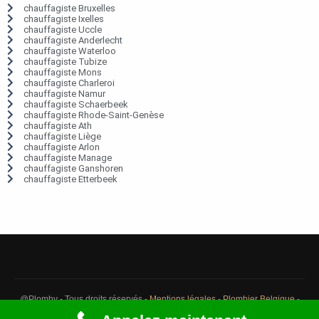
chauffagiste Bruxelles
chauffagiste Ixelles
chauffagiste Uccle
chauffagiste Anderlecht
chauffagiste Waterloo
chauffagiste Tubize
chauffagiste Mons
chauffagiste Charleroi
chauffagiste Namur
chauffagiste Schaerbeek
chauffagiste Rhode-Saint-Genèse
chauffagiste Ath
chauffagiste Liège
chauffagiste Arlon
chauffagiste Manage
chauffagiste Ganshoren
chauffagiste Etterbeek
@Plomby - Tous droits réservés -
Mentions légales
-
Plombier Belgique
-
Débouchage Belgique
-
Détection fuite eau Belgique