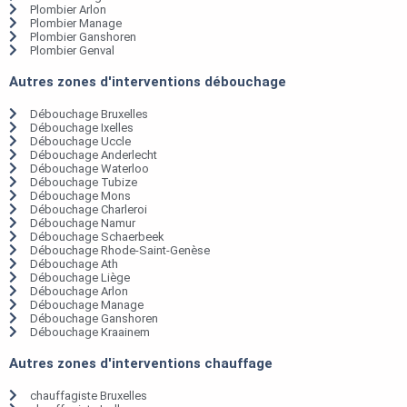
Plombier Arlon
Plombier Manage
Plombier Ganshoren
Plombier Genval
Autres zones d'interventions débouchage
Débouchage Bruxelles
Débouchage Ixelles
Débouchage Uccle
Débouchage Anderlecht
Débouchage Waterloo
Débouchage Tubize
Débouchage Mons
Débouchage Charleroi
Débouchage Namur
Débouchage Schaerbeek
Débouchage Rhode-Saint-Genèse
Débouchage Ath
Débouchage Liège
Débouchage Arlon
Débouchage Manage
Débouchage Ganshoren
Débouchage Kraainem
Autres zones d'interventions chauffage
chauffagiste Bruxelles