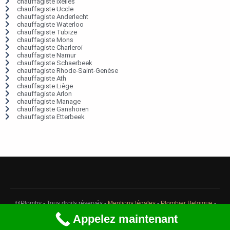
chauffagiste Ixelles
chauffagiste Uccle
chauffagiste Anderlecht
chauffagiste Waterloo
chauffagiste Tubize
chauffagiste Mons
chauffagiste Charleroi
chauffagiste Namur
chauffagiste Schaerbeek
chauffagiste Rhode-Saint-Genèse
chauffagiste Ath
chauffagiste Liège
chauffagiste Arlon
chauffagiste Manage
chauffagiste Ganshoren
chauffagiste Etterbeek
@Plomby - Tous droits réservés -
Mentions légales
-
Plombier Belgique
-
Débouchage Belgique
-
Détection fuite eau Belgique
Appelez maintenant