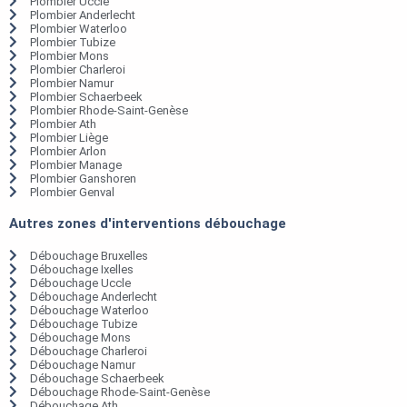
Plombier Uccle
Plombier Anderlecht
Plombier Waterloo
Plombier Tubize
Plombier Mons
Plombier Charleroi
Plombier Namur
Plombier Schaerbeek
Plombier Rhode-Saint-Genèse
Plombier Ath
Plombier Liège
Plombier Arlon
Plombier Manage
Plombier Ganshoren
Plombier Genval
Autres zones d'interventions débouchage
Débouchage Bruxelles
Débouchage Ixelles
Débouchage Uccle
Débouchage Anderlecht
Débouchage Waterloo
Débouchage Tubize
Débouchage Mons
Débouchage Charleroi
Débouchage Namur
Débouchage Schaerbeek
Débouchage Rhode-Saint-Genèse
Débouchage Ath