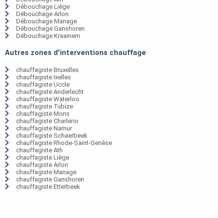
Débouchage Liège
Débouchage Arlon
Débouchage Manage
Débouchage Ganshoren
Débouchage Kraainem
Autres zones d'interventions chauffage
chauffagiste Bruxelles
chauffagiste Ixelles
chauffagiste Uccle
chauffagiste Anderlecht
chauffagiste Waterloo
chauffagiste Tubize
chauffagiste Mons
chauffagiste Charleroi
chauffagiste Namur
chauffagiste Schaerbeek
chauffagiste Rhode-Saint-Genèse
chauffagiste Ath
chauffagiste Liège
chauffagiste Arlon
chauffagiste Manage
chauffagiste Ganshoren
chauffagiste Etterbeek