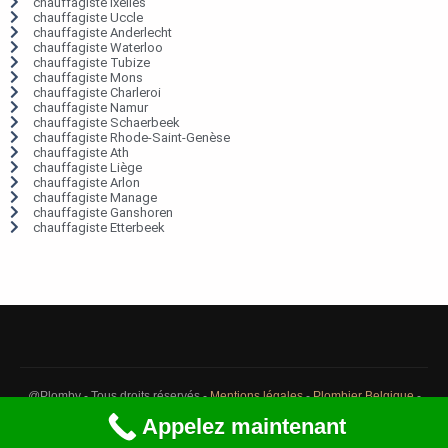
chauffagiste Ixelles
chauffagiste Uccle
chauffagiste Anderlecht
chauffagiste Waterloo
chauffagiste Tubize
chauffagiste Mons
chauffagiste Charleroi
chauffagiste Namur
chauffagiste Schaerbeek
chauffagiste Rhode-Saint-Genèse
chauffagiste Ath
chauffagiste Liège
chauffagiste Arlon
chauffagiste Manage
chauffagiste Ganshoren
chauffagiste Etterbeek
@Plomby - Tous droits réservés -
Mentions légales
-
Plombier Belgique
-
Débouchage Belgique
-
Détection fuite eau Belgique
Appelez maintenant