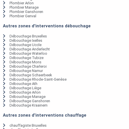
Plombier Arlon
Plombier Manage
Plombier Ganshoren
Plombier Genval
Autres zones d'interventions débouchage
Débouchage Bruxelles
Débouchage Ixelles
Débouchage Uccle
Débouchage Anderlecht
Débouchage Waterloo
Débouchage Tubize
Débouchage Mons
Débouchage Charleroi
Débouchage Namur
Débouchage Schaerbeek
Débouchage Rhode-Saint-Genèse
Débouchage Ath
Débouchage Liège
Débouchage Arlon
Débouchage Manage
Débouchage Ganshoren
Débouchage Kraainem
Autres zones d'interventions chauffage
chauffagiste Bruxelles