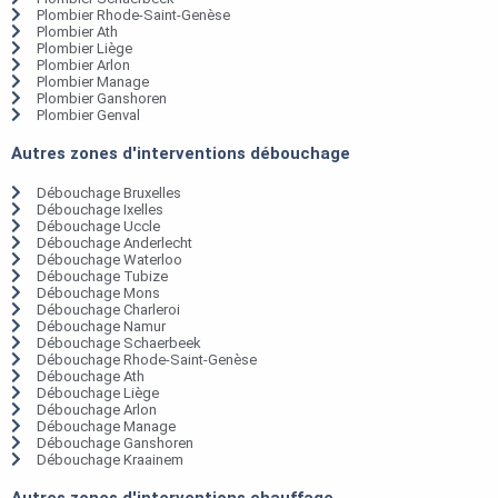
Plombier Rhode-Saint-Genèse
Plombier Ath
Plombier Liège
Plombier Arlon
Plombier Manage
Plombier Ganshoren
Plombier Genval
Autres zones d'interventions débouchage
Débouchage Bruxelles
Débouchage Ixelles
Débouchage Uccle
Débouchage Anderlecht
Débouchage Waterloo
Débouchage Tubize
Débouchage Mons
Débouchage Charleroi
Débouchage Namur
Débouchage Schaerbeek
Débouchage Rhode-Saint-Genèse
Débouchage Ath
Débouchage Liège
Débouchage Arlon
Débouchage Manage
Débouchage Ganshoren
Débouchage Kraainem
Autres zones d'interventions chauffage