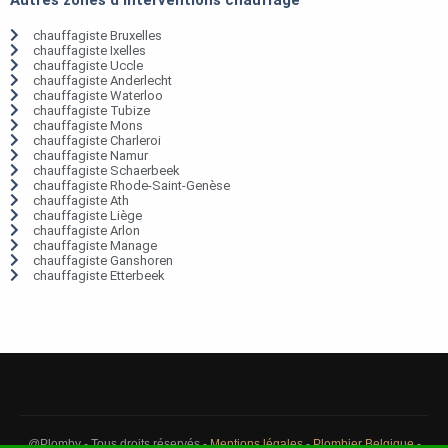
chauffagiste Bruxelles
chauffagiste Ixelles
chauffagiste Uccle
chauffagiste Anderlecht
chauffagiste Waterloo
chauffagiste Tubize
chauffagiste Mons
chauffagiste Charleroi
chauffagiste Namur
chauffagiste Schaerbeek
chauffagiste Rhode-Saint-Genèse
chauffagiste Ath
chauffagiste Liège
chauffagiste Arlon
chauffagiste Manage
chauffagiste Ganshoren
chauffagiste Etterbeek
@Plomby - Tous droits réservés -
Mentions légales
-
Plombier Belgique
-