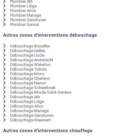
Plombier Ath
Plombier Liège
Plombier Arlon
Plombier Manage
Plombier Ganshoren
Plombier Genval
Autres zones d'interventions débouchage
Débouchage Bruxelles
Débouchage Ixelles
Débouchage Uccle
Débouchage Anderlecht
Débouchage Waterloo
Débouchage Tubize
Débouchage Mons
Débouchage Charleroi
Débouchage Namur
Débouchage Schaerbeek
Débouchage Rhode-Saint-Genèse
Débouchage Ath
Débouchage Liège
Débouchage Arlon
Débouchage Manage
Débouchage Ganshoren
Débouchage Kraainem
Autres zones d'interventions chauffage