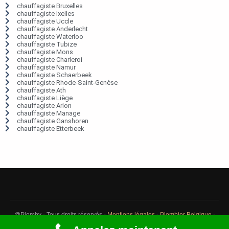
chauffagiste Bruxelles
chauffagiste Ixelles
chauffagiste Uccle
chauffagiste Anderlecht
chauffagiste Waterloo
chauffagiste Tubize
chauffagiste Mons
chauffagiste Charleroi
chauffagiste Namur
chauffagiste Schaerbeek
chauffagiste Rhode-Saint-Genèse
chauffagiste Ath
chauffagiste Liège
chauffagiste Arlon
chauffagiste Manage
chauffagiste Ganshoren
chauffagiste Etterbeek
@Plomby - Tous droits réservés -
Mentions légales
-
Plombier Belgique
-
Débouchage Belgique
-
Détection fuite eau Belgique