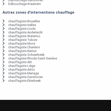
Débouchage Ganshoren
Débouchage Kraainem
Autres zones d'interventions chauffage
chauffagiste Bruxelles
chauffagiste Ixelles
chauffagiste Uccle
chauffagiste Anderlecht
chauffagiste Waterloo
chauffagiste Tubize
chauffagiste Mons
chauffagiste Charleroi
chauffagiste Namur
chauffagiste Schaerbeek
chauffagiste Rhode-Saint-Genèse
chauffagiste Ath
chauffagiste Liège
chauffagiste Arlon
chauffagiste Manage
chauffagiste Ganshoren
chauffagiste Etterbeek