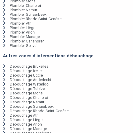
Plombier Mons
Plombier Charleroi
Plombier Namur
Plombier Schaerbeek
Plombier Rhode-Saint-Genèse
Plombier Ath
Plombier Liège
Plombier Arlon
Plombier Manage
Plombier Ganshoren
Plombier Genval
Autres zones d'interventions débouchage
Débouchage Bruxelles
Débouchage Ixelles
Débouchage Uccle
Débouchage Anderlecht
Débouchage Waterloo
Débouchage Tubize
Débouchage Mons
Débouchage Charleroi
Débouchage Namur
Débouchage Schaerbeek
Débouchage Rhode-Saint-Genèse
Débouchage Ath
Débouchage Liège
Débouchage Arlon
Débouchage Manage