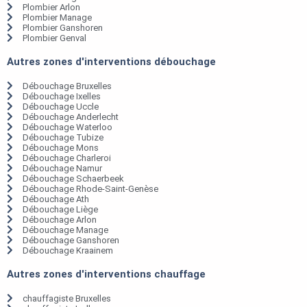
Plombier Arlon
Plombier Manage
Plombier Ganshoren
Plombier Genval
Autres zones d'interventions débouchage
Débouchage Bruxelles
Débouchage Ixelles
Débouchage Uccle
Débouchage Anderlecht
Débouchage Waterloo
Débouchage Tubize
Débouchage Mons
Débouchage Charleroi
Débouchage Namur
Débouchage Schaerbeek
Débouchage Rhode-Saint-Genèse
Débouchage Ath
Débouchage Liège
Débouchage Arlon
Débouchage Manage
Débouchage Ganshoren
Débouchage Kraainem
Autres zones d'interventions chauffage
chauffagiste Bruxelles