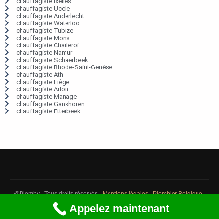
chauffagiste Ixelles
chauffagiste Uccle
chauffagiste Anderlecht
chauffagiste Waterloo
chauffagiste Tubize
chauffagiste Mons
chauffagiste Charleroi
chauffagiste Namur
chauffagiste Schaerbeek
chauffagiste Rhode-Saint-Genèse
chauffagiste Ath
chauffagiste Liège
chauffagiste Arlon
chauffagiste Manage
chauffagiste Ganshoren
chauffagiste Etterbeek
@Plomby - Tous droits réservés -
Mentions légales
-
Plombier Belgique
-
Débouchage Belgique
-
Détection fuite eau Belgique
Appelez maintenant