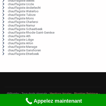
chauffagiste Ixelles
chauffagiste Uccle
chauffagiste Anderlecht
chauffagiste Waterloo
chauffagiste Tubize
chauffagiste Mons
chauffagiste Charleroi
chauffagiste Namur
chauffagiste Schaerbeek
chauffagiste Rhode-Saint-Genèse
chauffagiste Ath
chauffagiste Liège
chauffagiste Arlon
chauffagiste Manage
chauffagiste Ganshoren
chauffagiste Etterbeek
@Plomby - Tous droits réservés -
Mentions légales
-
Plombier Belgique
-
Débouchage Belgique
-
Détection fuite eau Belgique
Appelez maintenant