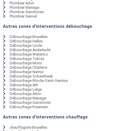
Plombier Arlon
Plombier Manage
Plombier Ganshoren
Plombier Genval
Autres zones d'interventions débouchage
Débouchage Bruxelles
Débouchage Ixelles
Débouchage Uccle
Débouchage Anderlecht
Débouchage Waterloo
Débouchage Tubize
Débouchage Mons
Débouchage Charleroi
Débouchage Namur
Débouchage Schaerbeek
Débouchage Rhode-Saint-Genèse
Débouchage Ath
Débouchage Liège
Débouchage Arlon
Débouchage Manage
Débouchage Ganshoren
Débouchage Kraainem
Autres zones d'interventions chauffage
chauffagiste Bruxelles