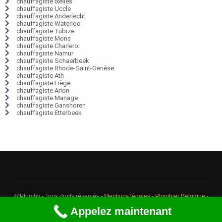
chauffagiste Ixelles
chauffagiste Uccle
chauffagiste Anderlecht
chauffagiste Waterloo
chauffagiste Tubize
chauffagiste Mons
chauffagiste Charleroi
chauffagiste Namur
chauffagiste Schaerbeek
chauffagiste Rhode-Saint-Genèse
chauffagiste Ath
chauffagiste Liège
chauffagiste Arlon
chauffagiste Manage
chauffagiste Ganshoren
chauffagiste Etterbeek
@Plomby - Tous droits réservés -
Mentions légales
-
Plombier Belgique
-
Débouchage Belgique
-
Détection fuite eau Belgique
Appelez maintenant