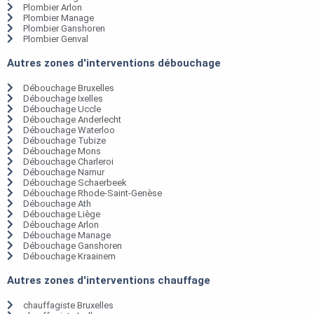
Plombier Arlon
Plombier Manage
Plombier Ganshoren
Plombier Genval
Autres zones d'interventions débouchage
Débouchage Bruxelles
Débouchage Ixelles
Débouchage Uccle
Débouchage Anderlecht
Débouchage Waterloo
Débouchage Tubize
Débouchage Mons
Débouchage Charleroi
Débouchage Namur
Débouchage Schaerbeek
Débouchage Rhode-Saint-Genèse
Débouchage Ath
Débouchage Liège
Débouchage Arlon
Débouchage Manage
Débouchage Ganshoren
Débouchage Kraainem
Autres zones d'interventions chauffage
chauffagiste Bruxelles