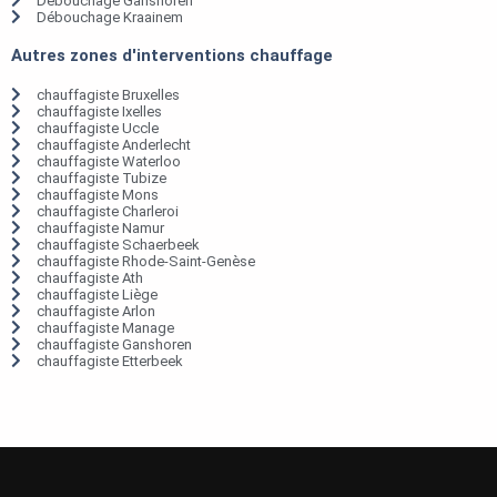
Débouchage Ganshoren
Débouchage Kraainem
Autres zones d'interventions chauffage
chauffagiste Bruxelles
chauffagiste Ixelles
chauffagiste Uccle
chauffagiste Anderlecht
chauffagiste Waterloo
chauffagiste Tubize
chauffagiste Mons
chauffagiste Charleroi
chauffagiste Namur
chauffagiste Schaerbeek
chauffagiste Rhode-Saint-Genèse
chauffagiste Ath
chauffagiste Liège
chauffagiste Arlon
chauffagiste Manage
chauffagiste Ganshoren
chauffagiste Etterbeek