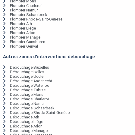
Plombier Mons
Plombier Charleroi
Plombier Namur
Plombier Schaerbeek
Plombier Rhode-Saint-Genèse
Plombier Ath
Plombier Liège
Plombier Arlon
Plombier Manage
Plombier Ganshoren
Plombier Genval
Autres zones d'interventions débouchage
Débouchage Bruxelles
Débouchage Ixelles
Débouchage Uccle
Débouchage Anderlecht
Débouchage Waterloo
Débouchage Tubize
Débouchage Mons
Débouchage Charleroi
Débouchage Namur
Débouchage Schaerbeek
Débouchage Rhode-Saint-Genèse
Débouchage Ath
Débouchage Liège
Débouchage Arlon
Débouchage Manage