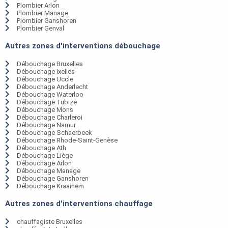
Plombier Arlon
Plombier Manage
Plombier Ganshoren
Plombier Genval
Autres zones d'interventions débouchage
Débouchage Bruxelles
Débouchage Ixelles
Débouchage Uccle
Débouchage Anderlecht
Débouchage Waterloo
Débouchage Tubize
Débouchage Mons
Débouchage Charleroi
Débouchage Namur
Débouchage Schaerbeek
Débouchage Rhode-Saint-Genèse
Débouchage Ath
Débouchage Liège
Débouchage Arlon
Débouchage Manage
Débouchage Ganshoren
Débouchage Kraainem
Autres zones d'interventions chauffage
chauffagiste Bruxelles