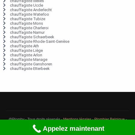
chauffagiste Ixelles
chauffagiste Uccle
chauffagiste Anderlecht
chauffagiste Waterloo
chauffagiste Tubize
chauffagiste Mons
chauffagiste Charleroi
chauffagiste Namur
chauffagiste Schaerbeek
chauffagiste Rhode-Saint-Genèse
chauffagiste Ath
chauffagiste Liège
chauffagiste Arlon
chauffagiste Manage
chauffagiste Ganshoren
chauffagiste Etterbeek
@Plomby - Tous droits réservés -
Mentions légales
-
Plombier Belgique
-
Débouchage Belgique
-
Détection fuite eau Belgique
Appelez maintenant