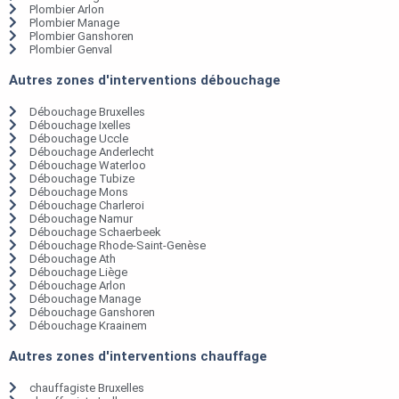
Plombier Arlon
Plombier Manage
Plombier Ganshoren
Plombier Genval
Autres zones d'interventions débouchage
Débouchage Bruxelles
Débouchage Ixelles
Débouchage Uccle
Débouchage Anderlecht
Débouchage Waterloo
Débouchage Tubize
Débouchage Mons
Débouchage Charleroi
Débouchage Namur
Débouchage Schaerbeek
Débouchage Rhode-Saint-Genèse
Débouchage Ath
Débouchage Liège
Débouchage Arlon
Débouchage Manage
Débouchage Ganshoren
Débouchage Kraainem
Autres zones d'interventions chauffage
chauffagiste Bruxelles