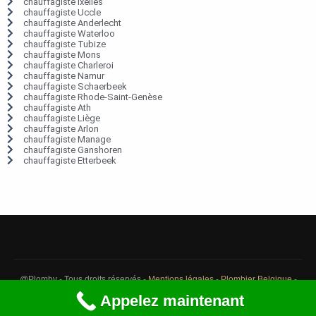
chauffagiste Ixelles
chauffagiste Uccle
chauffagiste Anderlecht
chauffagiste Waterloo
chauffagiste Tubize
chauffagiste Mons
chauffagiste Charleroi
chauffagiste Namur
chauffagiste Schaerbeek
chauffagiste Rhode-Saint-Genèse
chauffagiste Ath
chauffagiste Liège
chauffagiste Arlon
chauffagiste Manage
chauffagiste Ganshoren
chauffagiste Etterbeek
@Plomby - Tous droits réservés -
Mentions légales
-
Plombier Belgique
-
Débouchage Belgique
-
Détection fuite eau Belgique
Appelez maintenant