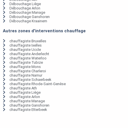
Débouchage Liège
Débouchage Arlon
Débouchage Manage
Débouchage Ganshoren
Débouchage Kraainem
Autres zones d'interventions chauffage
chauffagiste Bruxelles
chauffagiste Ixelles
chauffagiste Uccle
chauffagiste Anderlecht
chauffagiste Waterloo
chauffagiste Tubize
chauffagiste Mons
chauffagiste Charleroi
chauffagiste Namur
chauffagiste Schaerbeek
chauffagiste Rhode-Saint-Genèse
chauffagiste Ath
chauffagiste Liège
chauffagiste Arlon
chauffagiste Manage
chauffagiste Ganshoren
chauffagiste Etterbeek