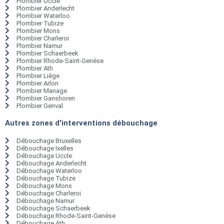
Plombier Uccle
Plombier Anderlecht
Plombier Waterloo
Plombier Tubize
Plombier Mons
Plombier Charleroi
Plombier Namur
Plombier Schaerbeek
Plombier Rhode-Saint-Genèse
Plombier Ath
Plombier Liège
Plombier Arlon
Plombier Manage
Plombier Ganshoren
Plombier Genval
Autres zones d'interventions débouchage
Débouchage Bruxelles
Débouchage Ixelles
Débouchage Uccle
Débouchage Anderlecht
Débouchage Waterloo
Débouchage Tubize
Débouchage Mons
Débouchage Charleroi
Débouchage Namur
Débouchage Schaerbeek
Débouchage Rhode-Saint-Genèse
Débouchage Ath