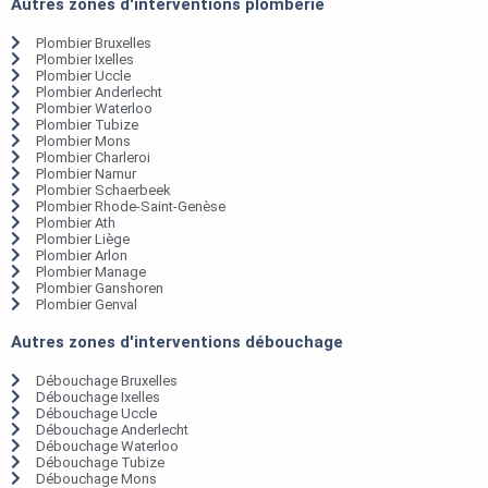
Autres zones d'interventions plomberie
Plombier Bruxelles
Plombier Ixelles
Plombier Uccle
Plombier Anderlecht
Plombier Waterloo
Plombier Tubize
Plombier Mons
Plombier Charleroi
Plombier Namur
Plombier Schaerbeek
Plombier Rhode-Saint-Genèse
Plombier Ath
Plombier Liège
Plombier Arlon
Plombier Manage
Plombier Ganshoren
Plombier Genval
Autres zones d'interventions débouchage
Débouchage Bruxelles
Débouchage Ixelles
Débouchage Uccle
Débouchage Anderlecht
Débouchage Waterloo
Débouchage Tubize
Débouchage Mons