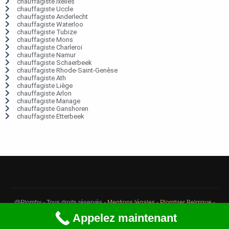
chauffagiste Ixelles
chauffagiste Uccle
chauffagiste Anderlecht
chauffagiste Waterloo
chauffagiste Tubize
chauffagiste Mons
chauffagiste Charleroi
chauffagiste Namur
chauffagiste Schaerbeek
chauffagiste Rhode-Saint-Genèse
chauffagiste Ath
chauffagiste Liège
chauffagiste Arlon
chauffagiste Manage
chauffagiste Ganshoren
chauffagiste Etterbeek
@Plomby - Tous droits réservés -
Mentions légales
-
Plombier Belgique
-
Débouchage Belgique
-
Détection fuite eau Belgique
Appelez maintenant