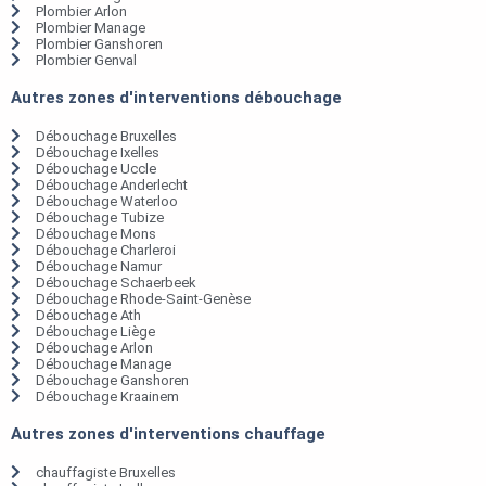
Plombier Arlon
Plombier Manage
Plombier Ganshoren
Plombier Genval
Autres zones d'interventions débouchage
Débouchage Bruxelles
Débouchage Ixelles
Débouchage Uccle
Débouchage Anderlecht
Débouchage Waterloo
Débouchage Tubize
Débouchage Mons
Débouchage Charleroi
Débouchage Namur
Débouchage Schaerbeek
Débouchage Rhode-Saint-Genèse
Débouchage Ath
Débouchage Liège
Débouchage Arlon
Débouchage Manage
Débouchage Ganshoren
Débouchage Kraainem
Autres zones d'interventions chauffage
chauffagiste Bruxelles