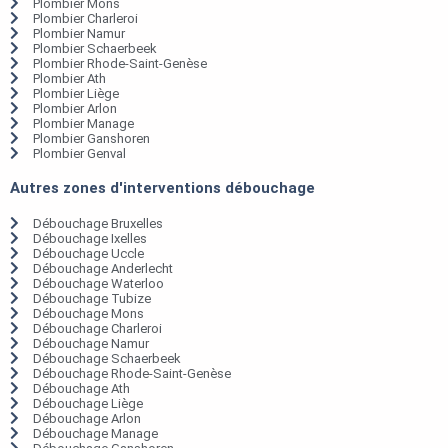
Plombier Mons
Plombier Charleroi
Plombier Namur
Plombier Schaerbeek
Plombier Rhode-Saint-Genèse
Plombier Ath
Plombier Liège
Plombier Arlon
Plombier Manage
Plombier Ganshoren
Plombier Genval
Autres zones d'interventions débouchage
Débouchage Bruxelles
Débouchage Ixelles
Débouchage Uccle
Débouchage Anderlecht
Débouchage Waterloo
Débouchage Tubize
Débouchage Mons
Débouchage Charleroi
Débouchage Namur
Débouchage Schaerbeek
Débouchage Rhode-Saint-Genèse
Débouchage Ath
Débouchage Liège
Débouchage Arlon
Débouchage Manage