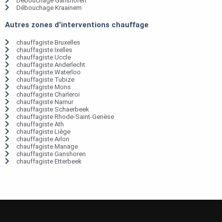
Débouchage Ganshoren
Débouchage Kraainem
Autres zones d'interventions chauffage
chauffagiste Bruxelles
chauffagiste Ixelles
chauffagiste Uccle
chauffagiste Anderlecht
chauffagiste Waterloo
chauffagiste Tubize
chauffagiste Mons
chauffagiste Charleroi
chauffagiste Namur
chauffagiste Schaerbeek
chauffagiste Rhode-Saint-Genèse
chauffagiste Ath
chauffagiste Liège
chauffagiste Arlon
chauffagiste Manage
chauffagiste Ganshoren
chauffagiste Etterbeek