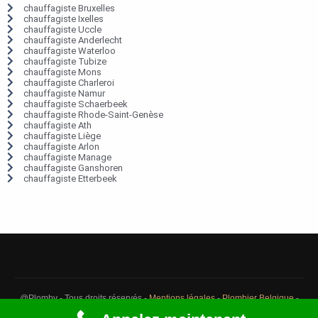
chauffagiste Bruxelles
chauffagiste Ixelles
chauffagiste Uccle
chauffagiste Anderlecht
chauffagiste Waterloo
chauffagiste Tubize
chauffagiste Mons
chauffagiste Charleroi
chauffagiste Namur
chauffagiste Schaerbeek
chauffagiste Rhode-Saint-Genèse
chauffagiste Ath
chauffagiste Liège
chauffagiste Arlon
chauffagiste Manage
chauffagiste Ganshoren
chauffagiste Etterbeek
@Plomby - Tous droits réservés -
Mentions légales
-
Plombier Belgique
-
Débouchage Belgique
-
Détection fuite eau Belgique