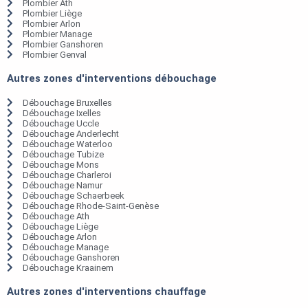
Plombier Ath
Plombier Liège
Plombier Arlon
Plombier Manage
Plombier Ganshoren
Plombier Genval
Autres zones d'interventions débouchage
Débouchage Bruxelles
Débouchage Ixelles
Débouchage Uccle
Débouchage Anderlecht
Débouchage Waterloo
Débouchage Tubize
Débouchage Mons
Débouchage Charleroi
Débouchage Namur
Débouchage Schaerbeek
Débouchage Rhode-Saint-Genèse
Débouchage Ath
Débouchage Liège
Débouchage Arlon
Débouchage Manage
Débouchage Ganshoren
Débouchage Kraainem
Autres zones d'interventions chauffage