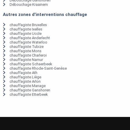
Débouchage Ganshoren
Débouchage Kraainem
Autres zones d'interventions chauffage
chauffagiste Bruxelles
chauffagiste Ixelles
chauffagiste Uccle
chauffagiste Anderlecht
chauffagiste Waterloo
chauffagiste Tubize
chauffagiste Mons
chauffagiste Charleroi
chauffagiste Namur
chauffagiste Schaerbeek
chauffagiste Rhode-Saint-Genèse
chauffagiste Ath
chauffagiste Liège
chauffagiste Arlon
chauffagiste Manage
chauffagiste Ganshoren
chauffagiste Etterbeek