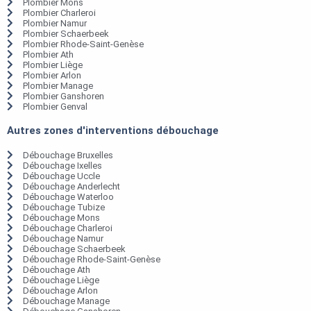
Plombier Mons
Plombier Charleroi
Plombier Namur
Plombier Schaerbeek
Plombier Rhode-Saint-Genèse
Plombier Ath
Plombier Liège
Plombier Arlon
Plombier Manage
Plombier Ganshoren
Plombier Genval
Autres zones d'interventions débouchage
Débouchage Bruxelles
Débouchage Ixelles
Débouchage Uccle
Débouchage Anderlecht
Débouchage Waterloo
Débouchage Tubize
Débouchage Mons
Débouchage Charleroi
Débouchage Namur
Débouchage Schaerbeek
Débouchage Rhode-Saint-Genèse
Débouchage Ath
Débouchage Liège
Débouchage Arlon
Débouchage Manage