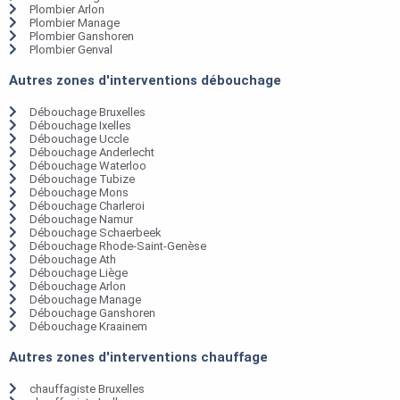
Plombier Arlon
Plombier Manage
Plombier Ganshoren
Plombier Genval
Autres zones d'interventions débouchage
Débouchage Bruxelles
Débouchage Ixelles
Débouchage Uccle
Débouchage Anderlecht
Débouchage Waterloo
Débouchage Tubize
Débouchage Mons
Débouchage Charleroi
Débouchage Namur
Débouchage Schaerbeek
Débouchage Rhode-Saint-Genèse
Débouchage Ath
Débouchage Liège
Débouchage Arlon
Débouchage Manage
Débouchage Ganshoren
Débouchage Kraainem
Autres zones d'interventions chauffage
chauffagiste Bruxelles