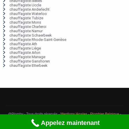
chauffagiste Ixelles
chauffagiste Uccle
chauffagiste Anderlecht
chauffagiste Waterloo
chauffagiste Tubize
chauffagiste Mons
chauffagiste Charleroi
chauffagiste Namur
chauffagiste Schaerbeek
chauffagiste Rhode-Saint-Genèse
chauffagiste Ath
chauffagiste Liège
chauffagiste Arlon
chauffagiste Manage
chauffagiste Ganshoren
chauffagiste Etterbeek
@Plomby - Tous droits réservés -
Mentions légales
-
Plombier Belgique
-
Débouchage Belgique
-
Détection fuite eau Belgique
Appelez maintenant