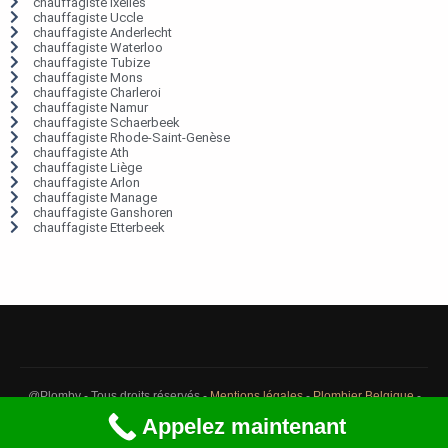
chauffagiste Ixelles
chauffagiste Uccle
chauffagiste Anderlecht
chauffagiste Waterloo
chauffagiste Tubize
chauffagiste Mons
chauffagiste Charleroi
chauffagiste Namur
chauffagiste Schaerbeek
chauffagiste Rhode-Saint-Genèse
chauffagiste Ath
chauffagiste Liège
chauffagiste Arlon
chauffagiste Manage
chauffagiste Ganshoren
chauffagiste Etterbeek
@Plomby - Tous droits réservés -
Mentions légales
-
Plombier Belgique
-
Débouchage Belgique
-
Détection fuite eau Belgique
Appelez maintenant