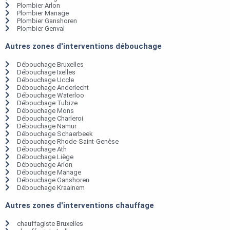
Plombier Arlon
Plombier Manage
Plombier Ganshoren
Plombier Genval
Autres zones d'interventions débouchage
Débouchage Bruxelles
Débouchage Ixelles
Débouchage Uccle
Débouchage Anderlecht
Débouchage Waterloo
Débouchage Tubize
Débouchage Mons
Débouchage Charleroi
Débouchage Namur
Débouchage Schaerbeek
Débouchage Rhode-Saint-Genèse
Débouchage Ath
Débouchage Liège
Débouchage Arlon
Débouchage Manage
Débouchage Ganshoren
Débouchage Kraainem
Autres zones d'interventions chauffage
chauffagiste Bruxelles