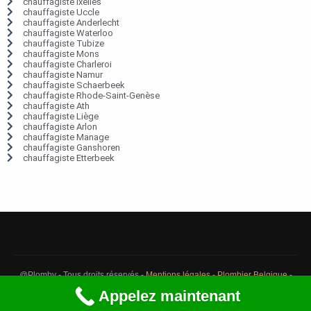
chauffagiste Ixelles
chauffagiste Uccle
chauffagiste Anderlecht
chauffagiste Waterloo
chauffagiste Tubize
chauffagiste Mons
chauffagiste Charleroi
chauffagiste Namur
chauffagiste Schaerbeek
chauffagiste Rhode-Saint-Genèse
chauffagiste Ath
chauffagiste Liège
chauffagiste Arlon
chauffagiste Manage
chauffagiste Ganshoren
chauffagiste Etterbeek
@Plomby - Tous droits réservés -
Mentions légales
-
Plombier Belgique
-
Débouchage Belgique
-
Détection fuite eau Belgique
Appelez maintenant