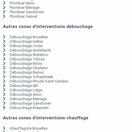
Plombier Arlon
Plombier Manage
Plombier Ganshoren
Plombier Genval
Autres zones d'interventions débouchage
Débouchage Bruxelles
Débouchage Ixelles
Débouchage Uccle
Débouchage Anderlecht
Débouchage Waterloo
Débouchage Tubize
Débouchage Mons
Débouchage Charleroi
Débouchage Namur
Débouchage Schaerbeek
Débouchage Rhode-Saint-Genèse
Débouchage Ath
Débouchage Liège
Débouchage Arlon
Débouchage Manage
Débouchage Ganshoren
Débouchage Kraainem
Autres zones d'interventions chauffage
chauffagiste Bruxelles