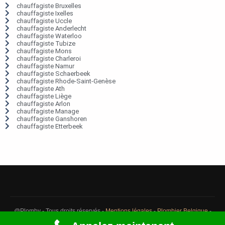
chauffagiste Bruxelles
chauffagiste Ixelles
chauffagiste Uccle
chauffagiste Anderlecht
chauffagiste Waterloo
chauffagiste Tubize
chauffagiste Mons
chauffagiste Charleroi
chauffagiste Namur
chauffagiste Schaerbeek
chauffagiste Rhode-Saint-Genèse
chauffagiste Ath
chauffagiste Liège
chauffagiste Arlon
chauffagiste Manage
chauffagiste Ganshoren
chauffagiste Etterbeek
@Plomby - Tous droits réservés -
Mentions légales
-
Plombier Belgique
-
Débouchage Belgique
-
Détection fuite eau Belgique