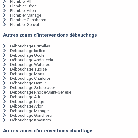
Plombier Ath
Plombier Liège
Plombier Arlon
Plombier Manage
Plombier Ganshoren
Plombier Genval
Autres zones d'interventions débouchage
Débouchage Bruxelles
Débouchage Ixelles
Débouchage Uccle
Débouchage Anderlecht
Débouchage Waterloo
Débouchage Tubize
Débouchage Mons
Débouchage Charleroi
Débouchage Namur
Débouchage Schaerbeek
Débouchage Rhode-Saint-Genèse
Débouchage Ath
Débouchage Liège
Débouchage Arlon
Débouchage Manage
Débouchage Ganshoren
Débouchage Kraainem
Autres zones d'interventions chauffage