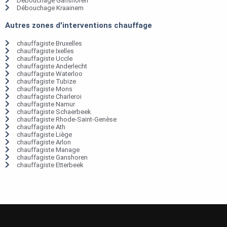
Débouchage Ganshoren
Débouchage Kraainem
Autres zones d'interventions chauffage
chauffagiste Bruxelles
chauffagiste Ixelles
chauffagiste Uccle
chauffagiste Anderlecht
chauffagiste Waterloo
chauffagiste Tubize
chauffagiste Mons
chauffagiste Charleroi
chauffagiste Namur
chauffagiste Schaerbeek
chauffagiste Rhode-Saint-Genèse
chauffagiste Ath
chauffagiste Liège
chauffagiste Arlon
chauffagiste Manage
chauffagiste Ganshoren
chauffagiste Etterbeek