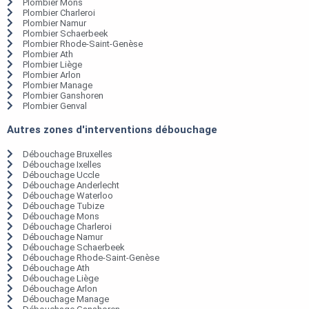
Plombier Mons
Plombier Charleroi
Plombier Namur
Plombier Schaerbeek
Plombier Rhode-Saint-Genèse
Plombier Ath
Plombier Liège
Plombier Arlon
Plombier Manage
Plombier Ganshoren
Plombier Genval
Autres zones d'interventions débouchage
Débouchage Bruxelles
Débouchage Ixelles
Débouchage Uccle
Débouchage Anderlecht
Débouchage Waterloo
Débouchage Tubize
Débouchage Mons
Débouchage Charleroi
Débouchage Namur
Débouchage Schaerbeek
Débouchage Rhode-Saint-Genèse
Débouchage Ath
Débouchage Liège
Débouchage Arlon
Débouchage Manage