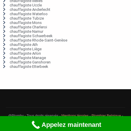
chauffagiste Ixelles
chauffagiste Uccle
chauffagiste Anderlecht
chauffagiste Waterloo
chauffagiste Tubize
chauffagiste Mons
chauffagiste Charleroi
chauffagiste Namur
chauffagiste Schaerbeek
chauffagiste Rhode-Saint-Genèse
chauffagiste Ath
chauffagiste Liège
chauffagiste Arlon
chauffagiste Manage
chauffagiste Ganshoren
chauffagiste Etterbeek
@Plomby - Tous droits réservés -
Mentions légales
-
Plombier Belgique
-
Débouchage Belgique
-
Détection fuite eau Belgique
Appelez maintenant