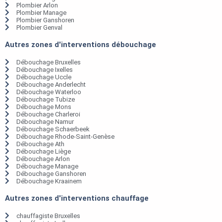
Plombier Arlon
Plombier Manage
Plombier Ganshoren
Plombier Genval
Autres zones d'interventions débouchage
Débouchage Bruxelles
Débouchage Ixelles
Débouchage Uccle
Débouchage Anderlecht
Débouchage Waterloo
Débouchage Tubize
Débouchage Mons
Débouchage Charleroi
Débouchage Namur
Débouchage Schaerbeek
Débouchage Rhode-Saint-Genèse
Débouchage Ath
Débouchage Liège
Débouchage Arlon
Débouchage Manage
Débouchage Ganshoren
Débouchage Kraainem
Autres zones d'interventions chauffage
chauffagiste Bruxelles