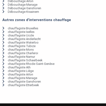
Débouchage Arlon
Débouchage Manage
Débouchage Ganshoren
Débouchage Kraainem
Autres zones d'interventions chauffage
chauffagiste Bruxelles
chauffagiste Ixelles
chauffagiste Uccle
chauffagiste Anderlecht
chauffagiste Waterloo
chauffagiste Tubize
chauffagiste Mons
chauffagiste Charleroi
chauffagiste Namur
chauffagiste Schaerbeek
chauffagiste Rhode-Saint-Genèse
chauffagiste Ath
chauffagiste Liège
chauffagiste Arlon
chauffagiste Manage
chauffagiste Ganshoren
chauffagiste Etterbeek