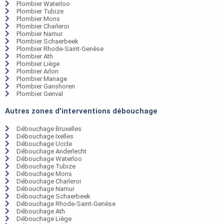
Plombier Waterloo
Plombier Tubize
Plombier Mons
Plombier Charleroi
Plombier Namur
Plombier Schaerbeek
Plombier Rhode-Saint-Genèse
Plombier Ath
Plombier Liège
Plombier Arlon
Plombier Manage
Plombier Ganshoren
Plombier Genval
Autres zones d'interventions débouchage
Débouchage Bruxelles
Débouchage Ixelles
Débouchage Uccle
Débouchage Anderlecht
Débouchage Waterloo
Débouchage Tubize
Débouchage Mons
Débouchage Charleroi
Débouchage Namur
Débouchage Schaerbeek
Débouchage Rhode-Saint-Genèse
Débouchage Ath
Débouchage Liège