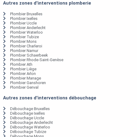
Autres zones d'interventions plomberie
Plombier Bruxelles
Plombier Ixelles
Plombier Uccle
Plombier Anderlecht
Plombier Waterloo
Plombier Tubize
Plombier Mons
Plombier Charleroi
Plombier Namur
Plombier Schaerbeek
Plombier Rhode-Saint-Genèse
Plombier Ath
Plombier Liège
Plombier Arlon
Plombier Manage
Plombier Ganshoren
Plombier Genval
Autres zones d'interventions débouchage
Débouchage Bruxelles
Débouchage Ixelles
Débouchage Uccle
Débouchage Anderlecht
Débouchage Waterloo
Débouchage Tubize
Débouchage Mons