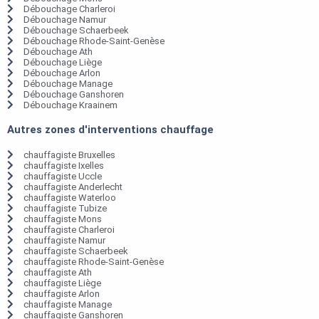
Débouchage Charleroi
Débouchage Namur
Débouchage Schaerbeek
Débouchage Rhode-Saint-Genèse
Débouchage Ath
Débouchage Liège
Débouchage Arlon
Débouchage Manage
Débouchage Ganshoren
Débouchage Kraainem
Autres zones d'interventions chauffage
chauffagiste Bruxelles
chauffagiste Ixelles
chauffagiste Uccle
chauffagiste Anderlecht
chauffagiste Waterloo
chauffagiste Tubize
chauffagiste Mons
chauffagiste Charleroi
chauffagiste Namur
chauffagiste Schaerbeek
chauffagiste Rhode-Saint-Genèse
chauffagiste Ath
chauffagiste Liège
chauffagiste Arlon
chauffagiste Manage
chauffagiste Ganshoren