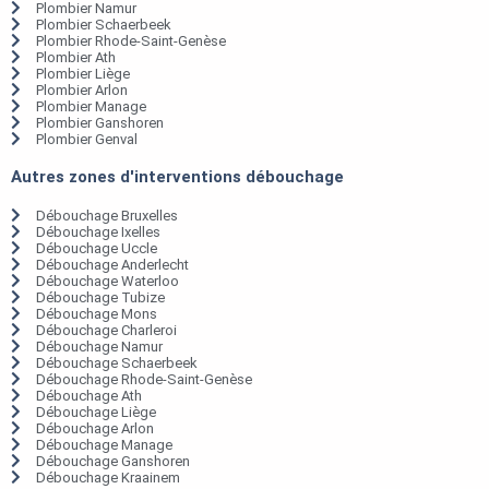
Plombier Namur
Plombier Schaerbeek
Plombier Rhode-Saint-Genèse
Plombier Ath
Plombier Liège
Plombier Arlon
Plombier Manage
Plombier Ganshoren
Plombier Genval
Autres zones d'interventions débouchage
Débouchage Bruxelles
Débouchage Ixelles
Débouchage Uccle
Débouchage Anderlecht
Débouchage Waterloo
Débouchage Tubize
Débouchage Mons
Débouchage Charleroi
Débouchage Namur
Débouchage Schaerbeek
Débouchage Rhode-Saint-Genèse
Débouchage Ath
Débouchage Liège
Débouchage Arlon
Débouchage Manage
Débouchage Ganshoren
Débouchage Kraainem