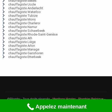
chauffagiste Ixelles
chauffagiste Uccle
chauffagiste Anderlecht
chauffagiste Waterloo
chauffagiste Tubize
chauffagiste Mons
chauffagiste Charleroi
chauffagiste Namur
chauffagiste Schaerbeek
chauffagiste Rhode-Saint-Genèse
chauffagiste Ath
chauffagiste Liège
chauffagiste Arlon
chauffagiste Manage
chauffagiste Ganshoren
chauffagiste Etterbeek
@Plomby - Tous droits réservés -
Mentions légales
-
Plombier Belgique
-
Débouchage Belgique
-
Détection fuite eau Belgique
Appelez maintenant