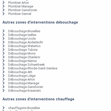
Plombier Arlon
Plombier Manage
Plombier Ganshoren
Plombier Genval
Autres zones d'interventions débouchage
Débouchage Bruxelles
Débouchage Ixelles
Débouchage Uccle
Débouchage Anderlecht
Débouchage Waterloo
Débouchage Tubize
Débouchage Mons
Débouchage Charleroi
Débouchage Namur
Débouchage Schaerbeek
Débouchage Rhode-Saint-Genèse
Débouchage Ath
Débouchage Liège
Débouchage Arlon
Débouchage Manage
Débouchage Ganshoren
Débouchage Kraainem
Autres zones d'interventions chauffage
chauffagiste Bruxelles