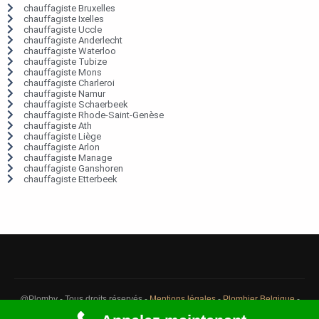
chauffagiste Bruxelles
chauffagiste Ixelles
chauffagiste Uccle
chauffagiste Anderlecht
chauffagiste Waterloo
chauffagiste Tubize
chauffagiste Mons
chauffagiste Charleroi
chauffagiste Namur
chauffagiste Schaerbeek
chauffagiste Rhode-Saint-Genèse
chauffagiste Ath
chauffagiste Liège
chauffagiste Arlon
chauffagiste Manage
chauffagiste Ganshoren
chauffagiste Etterbeek
@Plomby - Tous droits réservés -
Mentions légales
-
Plombier Belgique
-
Débouchage Belgique
-
Détection fuite eau Belgique