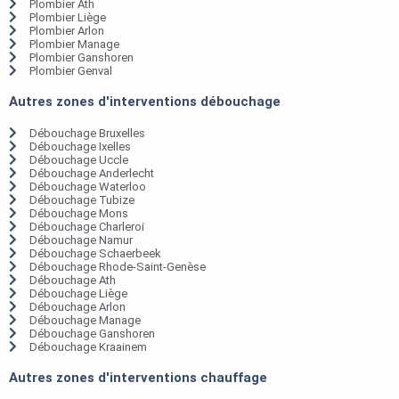
Plombier Ath
Plombier Liège
Plombier Arlon
Plombier Manage
Plombier Ganshoren
Plombier Genval
Autres zones d'interventions débouchage
Débouchage Bruxelles
Débouchage Ixelles
Débouchage Uccle
Débouchage Anderlecht
Débouchage Waterloo
Débouchage Tubize
Débouchage Mons
Débouchage Charleroi
Débouchage Namur
Débouchage Schaerbeek
Débouchage Rhode-Saint-Genèse
Débouchage Ath
Débouchage Liège
Débouchage Arlon
Débouchage Manage
Débouchage Ganshoren
Débouchage Kraainem
Autres zones d'interventions chauffage