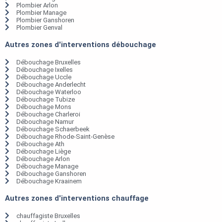
Plombier Arlon
Plombier Manage
Plombier Ganshoren
Plombier Genval
Autres zones d'interventions débouchage
Débouchage Bruxelles
Débouchage Ixelles
Débouchage Uccle
Débouchage Anderlecht
Débouchage Waterloo
Débouchage Tubize
Débouchage Mons
Débouchage Charleroi
Débouchage Namur
Débouchage Schaerbeek
Débouchage Rhode-Saint-Genèse
Débouchage Ath
Débouchage Liège
Débouchage Arlon
Débouchage Manage
Débouchage Ganshoren
Débouchage Kraainem
Autres zones d'interventions chauffage
chauffagiste Bruxelles