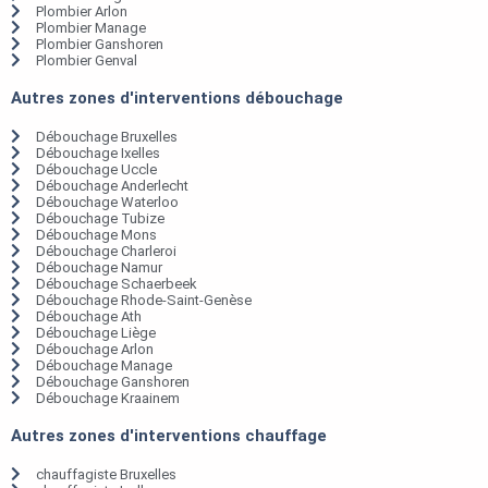
Plombier Arlon
Plombier Manage
Plombier Ganshoren
Plombier Genval
Autres zones d'interventions débouchage
Débouchage Bruxelles
Débouchage Ixelles
Débouchage Uccle
Débouchage Anderlecht
Débouchage Waterloo
Débouchage Tubize
Débouchage Mons
Débouchage Charleroi
Débouchage Namur
Débouchage Schaerbeek
Débouchage Rhode-Saint-Genèse
Débouchage Ath
Débouchage Liège
Débouchage Arlon
Débouchage Manage
Débouchage Ganshoren
Débouchage Kraainem
Autres zones d'interventions chauffage
chauffagiste Bruxelles