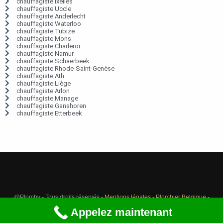
chauffagiste Ixelles
chauffagiste Uccle
chauffagiste Anderlecht
chauffagiste Waterloo
chauffagiste Tubize
chauffagiste Mons
chauffagiste Charleroi
chauffagiste Namur
chauffagiste Schaerbeek
chauffagiste Rhode-Saint-Genèse
chauffagiste Ath
chauffagiste Liège
chauffagiste Arlon
chauffagiste Manage
chauffagiste Ganshoren
chauffagiste Etterbeek
@Plomby - Tous droits réservés -
Mentions légales
-
Plombier Belgique
-
Débouchage Belgique
-
Détection fuite eau Belgique
Appelez maintenant