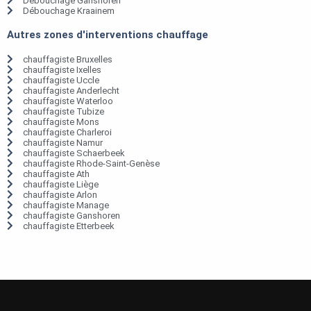
Débouchage Ganshoren
Débouchage Kraainem
Autres zones d'interventions chauffage
chauffagiste Bruxelles
chauffagiste Ixelles
chauffagiste Uccle
chauffagiste Anderlecht
chauffagiste Waterloo
chauffagiste Tubize
chauffagiste Mons
chauffagiste Charleroi
chauffagiste Namur
chauffagiste Schaerbeek
chauffagiste Rhode-Saint-Genèse
chauffagiste Ath
chauffagiste Liège
chauffagiste Arlon
chauffagiste Manage
chauffagiste Ganshoren
chauffagiste Etterbeek