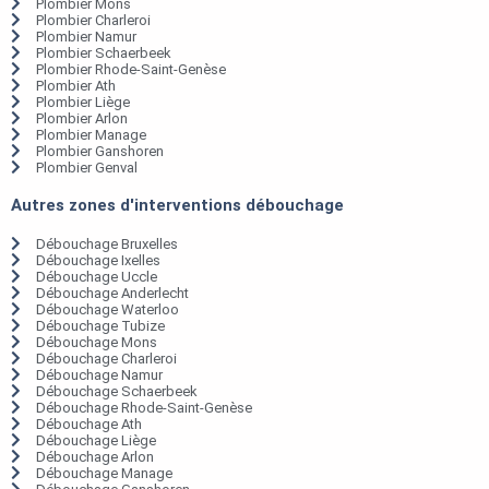
Plombier Mons
Plombier Charleroi
Plombier Namur
Plombier Schaerbeek
Plombier Rhode-Saint-Genèse
Plombier Ath
Plombier Liège
Plombier Arlon
Plombier Manage
Plombier Ganshoren
Plombier Genval
Autres zones d'interventions débouchage
Débouchage Bruxelles
Débouchage Ixelles
Débouchage Uccle
Débouchage Anderlecht
Débouchage Waterloo
Débouchage Tubize
Débouchage Mons
Débouchage Charleroi
Débouchage Namur
Débouchage Schaerbeek
Débouchage Rhode-Saint-Genèse
Débouchage Ath
Débouchage Liège
Débouchage Arlon
Débouchage Manage