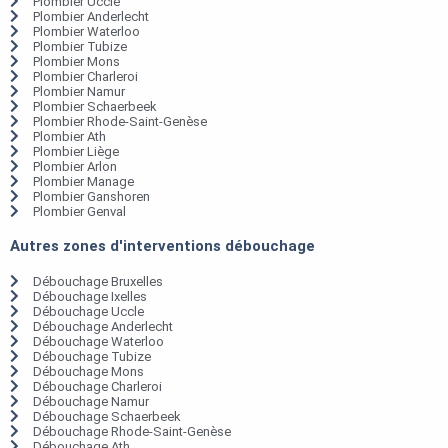
Plombier Uccle
Plombier Anderlecht
Plombier Waterloo
Plombier Tubize
Plombier Mons
Plombier Charleroi
Plombier Namur
Plombier Schaerbeek
Plombier Rhode-Saint-Genèse
Plombier Ath
Plombier Liège
Plombier Arlon
Plombier Manage
Plombier Ganshoren
Plombier Genval
Autres zones d'interventions débouchage
Débouchage Bruxelles
Débouchage Ixelles
Débouchage Uccle
Débouchage Anderlecht
Débouchage Waterloo
Débouchage Tubize
Débouchage Mons
Débouchage Charleroi
Débouchage Namur
Débouchage Schaerbeek
Débouchage Rhode-Saint-Genèse
Débouchage Ath