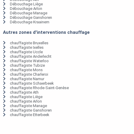
Débouchage Liège
Débouchage Arlon
Débouchage Manage
Débouchage Ganshoren
Débouchage Kraainem
Autres zones d'interventions chauffage
chauffagiste Bruxelles
chauffagiste Ixelles
chauffagiste Uccle
chauffagiste Anderlecht
chauffagiste Waterloo
chauffagiste Tubize
chauffagiste Mons
chauffagiste Charleroi
chauffagiste Namur
chauffagiste Schaerbeek
chauffagiste Rhode-Saint-Genèse
chauffagiste Ath
chauffagiste Liège
chauffagiste Arlon
chauffagiste Manage
chauffagiste Ganshoren
chauffagiste Etterbeek