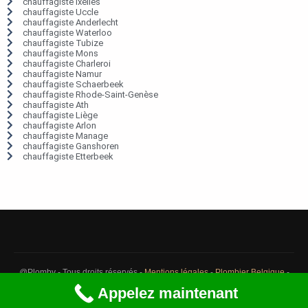
chauffagiste Ixelles
chauffagiste Uccle
chauffagiste Anderlecht
chauffagiste Waterloo
chauffagiste Tubize
chauffagiste Mons
chauffagiste Charleroi
chauffagiste Namur
chauffagiste Schaerbeek
chauffagiste Rhode-Saint-Genèse
chauffagiste Ath
chauffagiste Liège
chauffagiste Arlon
chauffagiste Manage
chauffagiste Ganshoren
chauffagiste Etterbeek
@Plomby - Tous droits réservés -
Mentions légales
-
Plombier Belgique
-
Débouchage Belgique
-
Détection fuite eau Belgique
Appelez maintenant