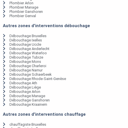
Plombier Arlon
Plombier Manage
Plombier Ganshoren
Plombier Genval
Autres zones d'interventions débouchage
Débouchage Bruxelles
Débouchage Ixelles
Débouchage Uccle
Débouchage Anderlecht
Débouchage Waterloo
Débouchage Tubize
Débouchage Mons
Débouchage Charleroi
Débouchage Namur
Débouchage Schaerbeek
Débouchage Rhode-Saint-Genèse
Débouchage Ath
Débouchage Liège
Débouchage Arlon
Débouchage Manage
Débouchage Ganshoren
Débouchage Kraainem
Autres zones d'interventions chauffage
chauffagiste Bruxelles