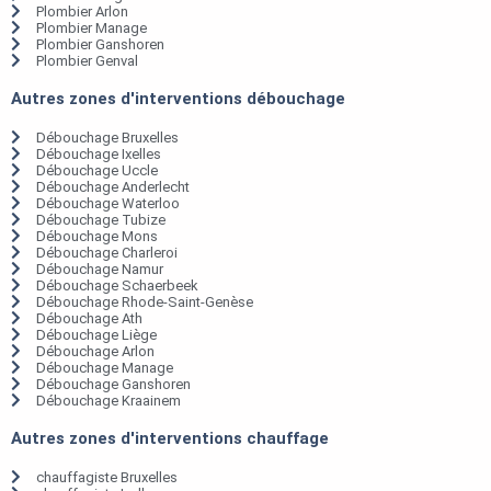
Plombier Arlon
Plombier Manage
Plombier Ganshoren
Plombier Genval
Autres zones d'interventions débouchage
Débouchage Bruxelles
Débouchage Ixelles
Débouchage Uccle
Débouchage Anderlecht
Débouchage Waterloo
Débouchage Tubize
Débouchage Mons
Débouchage Charleroi
Débouchage Namur
Débouchage Schaerbeek
Débouchage Rhode-Saint-Genèse
Débouchage Ath
Débouchage Liège
Débouchage Arlon
Débouchage Manage
Débouchage Ganshoren
Débouchage Kraainem
Autres zones d'interventions chauffage
chauffagiste Bruxelles