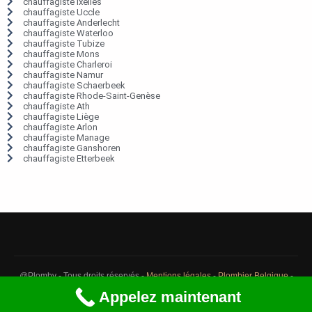
chauffagiste Ixelles
chauffagiste Uccle
chauffagiste Anderlecht
chauffagiste Waterloo
chauffagiste Tubize
chauffagiste Mons
chauffagiste Charleroi
chauffagiste Namur
chauffagiste Schaerbeek
chauffagiste Rhode-Saint-Genèse
chauffagiste Ath
chauffagiste Liège
chauffagiste Arlon
chauffagiste Manage
chauffagiste Ganshoren
chauffagiste Etterbeek
@Plomby - Tous droits réservés -
Mentions légales
-
Plombier Belgique
-
Débouchage Belgique
-
Détection fuite eau Belgique
Appelez maintenant