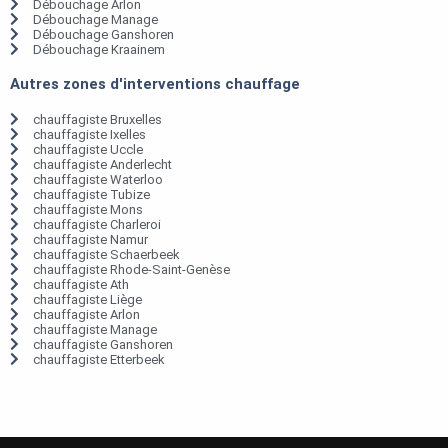
Débouchage Arlon
Débouchage Manage
Débouchage Ganshoren
Débouchage Kraainem
Autres zones d'interventions chauffage
chauffagiste Bruxelles
chauffagiste Ixelles
chauffagiste Uccle
chauffagiste Anderlecht
chauffagiste Waterloo
chauffagiste Tubize
chauffagiste Mons
chauffagiste Charleroi
chauffagiste Namur
chauffagiste Schaerbeek
chauffagiste Rhode-Saint-Genèse
chauffagiste Ath
chauffagiste Liège
chauffagiste Arlon
chauffagiste Manage
chauffagiste Ganshoren
chauffagiste Etterbeek