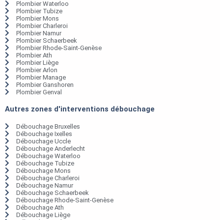
Plombier Waterloo
Plombier Tubize
Plombier Mons
Plombier Charleroi
Plombier Namur
Plombier Schaerbeek
Plombier Rhode-Saint-Genèse
Plombier Ath
Plombier Liège
Plombier Arlon
Plombier Manage
Plombier Ganshoren
Plombier Genval
Autres zones d'interventions débouchage
Débouchage Bruxelles
Débouchage Ixelles
Débouchage Uccle
Débouchage Anderlecht
Débouchage Waterloo
Débouchage Tubize
Débouchage Mons
Débouchage Charleroi
Débouchage Namur
Débouchage Schaerbeek
Débouchage Rhode-Saint-Genèse
Débouchage Ath
Débouchage Liège