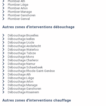
Plombier Ath
Plombier Liège
Plombier Arlon
Plombier Manage
Plombier Ganshoren
Plombier Genval
Autres zones d'interventions débouchage
Débouchage Bruxelles
Débouchage Ixelles
Débouchage Uccle
Débouchage Anderlecht
Débouchage Waterloo
Débouchage Tubize
Débouchage Mons
Débouchage Charleroi
Débouchage Namur
Débouchage Schaerbeek
Débouchage Rhode-Saint-Genèse
Débouchage Ath
Débouchage Liège
Débouchage Arlon
Débouchage Manage
Débouchage Ganshoren
Débouchage Kraainem
Autres zones d'interventions chauffage