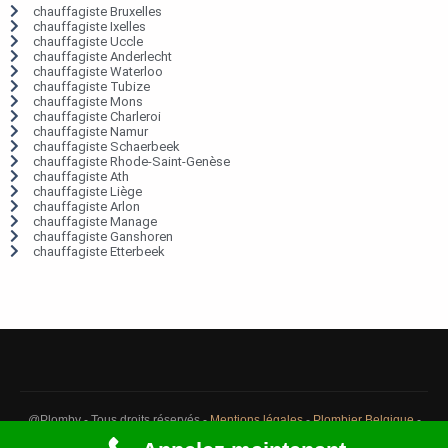
chauffagiste Bruxelles
chauffagiste Ixelles
chauffagiste Uccle
chauffagiste Anderlecht
chauffagiste Waterloo
chauffagiste Tubize
chauffagiste Mons
chauffagiste Charleroi
chauffagiste Namur
chauffagiste Schaerbeek
chauffagiste Rhode-Saint-Genèse
chauffagiste Ath
chauffagiste Liège
chauffagiste Arlon
chauffagiste Manage
chauffagiste Ganshoren
chauffagiste Etterbeek
@Plomby - Tous droits réservés -
Mentions légales
-
Plombier Belgique
-
Débouchage Belgique
-
Détection fuite eau Belgique