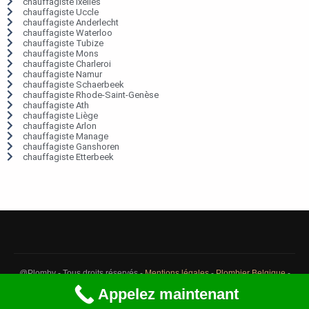
chauffagiste Ixelles
chauffagiste Uccle
chauffagiste Anderlecht
chauffagiste Waterloo
chauffagiste Tubize
chauffagiste Mons
chauffagiste Charleroi
chauffagiste Namur
chauffagiste Schaerbeek
chauffagiste Rhode-Saint-Genèse
chauffagiste Ath
chauffagiste Liège
chauffagiste Arlon
chauffagiste Manage
chauffagiste Ganshoren
chauffagiste Etterbeek
@Plomby - Tous droits réservés -
Mentions légales
-
Plombier Belgique
-
Débouchage Belgique
-
Détection fuite eau Belgique
Appelez maintenant