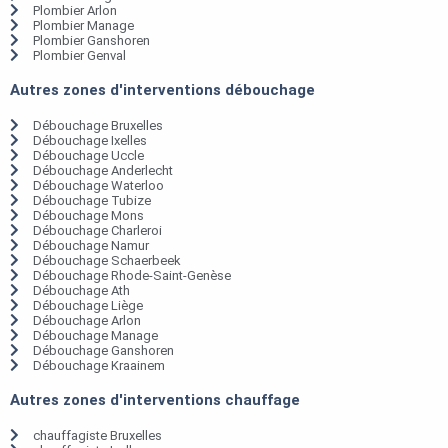
Plombier Arlon
Plombier Manage
Plombier Ganshoren
Plombier Genval
Autres zones d'interventions débouchage
Débouchage Bruxelles
Débouchage Ixelles
Débouchage Uccle
Débouchage Anderlecht
Débouchage Waterloo
Débouchage Tubize
Débouchage Mons
Débouchage Charleroi
Débouchage Namur
Débouchage Schaerbeek
Débouchage Rhode-Saint-Genèse
Débouchage Ath
Débouchage Liège
Débouchage Arlon
Débouchage Manage
Débouchage Ganshoren
Débouchage Kraainem
Autres zones d'interventions chauffage
chauffagiste Bruxelles