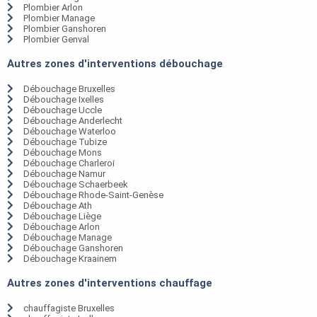
Plombier Arlon
Plombier Manage
Plombier Ganshoren
Plombier Genval
Autres zones d'interventions débouchage
Débouchage Bruxelles
Débouchage Ixelles
Débouchage Uccle
Débouchage Anderlecht
Débouchage Waterloo
Débouchage Tubize
Débouchage Mons
Débouchage Charleroi
Débouchage Namur
Débouchage Schaerbeek
Débouchage Rhode-Saint-Genèse
Débouchage Ath
Débouchage Liège
Débouchage Arlon
Débouchage Manage
Débouchage Ganshoren
Débouchage Kraainem
Autres zones d'interventions chauffage
chauffagiste Bruxelles