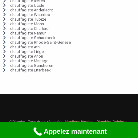
chauffagiste Ixelles
chauffagiste Uccle
chauffagiste Anderlecht
chauffagiste Waterloo
chauffagiste Tubize
chauffagiste Mons
chauffagiste Charleroi
chauffagiste Namur
chauffagiste Schaerbeek
chauffagiste Rhode-Saint-Genèse
chauffagiste Ath
chauffagiste Liège
chauffagiste Arlon
chauffagiste Manage
chauffagiste Ganshoren
chauffagiste Etterbeek
@Plomby - Tous droits réservés -
Mentions légales
-
Plombier Belgique
-
Débouchage Belgique
-
Détection fuite eau Belgique
Appelez maintenant