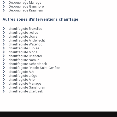
Débouchage Manage
Débouchage Ganshoren
Débouchage Kraainem
Autres zones d'interventions chauffage
chauffagiste Bruxelles
chauffagiste Ixelles
chauffagiste Uccle
chauffagiste Anderlecht
chauffagiste Waterloo
chauffagiste Tubize
chauffagiste Mons
chauffagiste Charleroi
chauffagiste Namur
chauffagiste Schaerbeek
chauffagiste Rhode-Saint-Genèse
chauffagiste Ath
chauffagiste Liège
chauffagiste Arlon
chauffagiste Manage
chauffagiste Ganshoren
chauffagiste Etterbeek