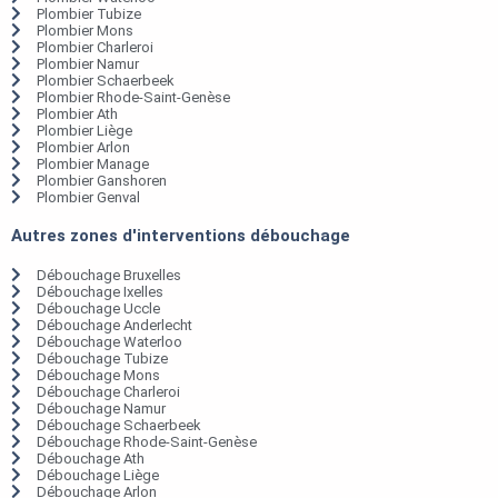
Plombier Tubize
Plombier Mons
Plombier Charleroi
Plombier Namur
Plombier Schaerbeek
Plombier Rhode-Saint-Genèse
Plombier Ath
Plombier Liège
Plombier Arlon
Plombier Manage
Plombier Ganshoren
Plombier Genval
Autres zones d'interventions débouchage
Débouchage Bruxelles
Débouchage Ixelles
Débouchage Uccle
Débouchage Anderlecht
Débouchage Waterloo
Débouchage Tubize
Débouchage Mons
Débouchage Charleroi
Débouchage Namur
Débouchage Schaerbeek
Débouchage Rhode-Saint-Genèse
Débouchage Ath
Débouchage Liège
Débouchage Arlon