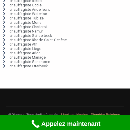
chauffagiste Ixelles
chauffagiste Uccle
chauffagiste Anderlecht
chauffagiste Waterloo
chauffagiste Tubize
chauffagiste Mons
chauffagiste Charleroi
chauffagiste Namur
chauffagiste Schaerbeek
chauffagiste Rhode-Saint-Genèse
chauffagiste Ath
chauffagiste Liège
chauffagiste Arlon
chauffagiste Manage
chauffagiste Ganshoren
chauffagiste Etterbeek
@Plomby - Tous droits réservés -
Mentions légales
-
Plombier Belgique
-
Débouchage Belgique
-
Détection fuite eau Belgique
Appelez maintenant