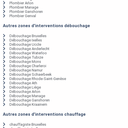
Plombier Arlon
Plombier Manage
Plombier Ganshoren
Plombier Genval
Autres zones d'interventions débouchage
Débouchage Bruxelles
Débouchage Ixelles
Débouchage Uccle
Débouchage Anderlecht
Débouchage Waterloo
Débouchage Tubize
Débouchage Mons
Débouchage Charleroi
Débouchage Namur
Débouchage Schaerbeek
Débouchage Rhode-Saint-Genèse
Débouchage Ath
Débouchage Liège
Débouchage Arlon
Débouchage Manage
Débouchage Ganshoren
Débouchage Kraainem
Autres zones d'interventions chauffage
chauffagiste Bruxelles