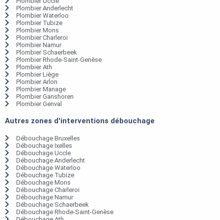
Plombier Uccle
Plombier Anderlecht
Plombier Waterloo
Plombier Tubize
Plombier Mons
Plombier Charleroi
Plombier Namur
Plombier Schaerbeek
Plombier Rhode-Saint-Genèse
Plombier Ath
Plombier Liège
Plombier Arlon
Plombier Manage
Plombier Ganshoren
Plombier Genval
Autres zones d'interventions débouchage
Débouchage Bruxelles
Débouchage Ixelles
Débouchage Uccle
Débouchage Anderlecht
Débouchage Waterloo
Débouchage Tubize
Débouchage Mons
Débouchage Charleroi
Débouchage Namur
Débouchage Schaerbeek
Débouchage Rhode-Saint-Genèse
Débouchage Ath