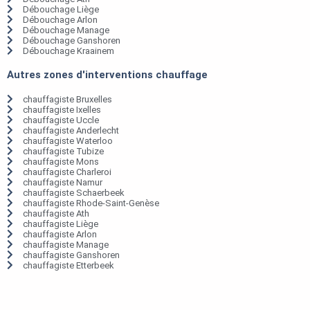
Débouchage Liège
Débouchage Arlon
Débouchage Manage
Débouchage Ganshoren
Débouchage Kraainem
Autres zones d'interventions chauffage
chauffagiste Bruxelles
chauffagiste Ixelles
chauffagiste Uccle
chauffagiste Anderlecht
chauffagiste Waterloo
chauffagiste Tubize
chauffagiste Mons
chauffagiste Charleroi
chauffagiste Namur
chauffagiste Schaerbeek
chauffagiste Rhode-Saint-Genèse
chauffagiste Ath
chauffagiste Liège
chauffagiste Arlon
chauffagiste Manage
chauffagiste Ganshoren
chauffagiste Etterbeek