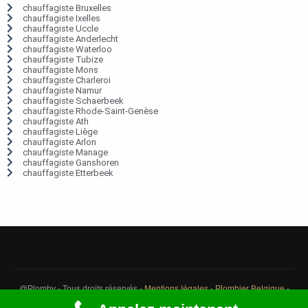
chauffagiste Bruxelles
chauffagiste Ixelles
chauffagiste Uccle
chauffagiste Anderlecht
chauffagiste Waterloo
chauffagiste Tubize
chauffagiste Mons
chauffagiste Charleroi
chauffagiste Namur
chauffagiste Schaerbeek
chauffagiste Rhode-Saint-Genèse
chauffagiste Ath
chauffagiste Liège
chauffagiste Arlon
chauffagiste Manage
chauffagiste Ganshoren
chauffagiste Etterbeek
@Plomby - Tous droits réservés -
Mentions légales
-
Plombier Belgique
-
Débouchage Belgique
-
Détection fuite eau Belgique