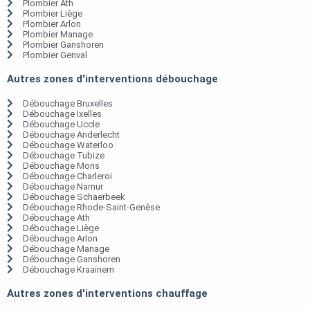
Plombier Ath
Plombier Liège
Plombier Arlon
Plombier Manage
Plombier Ganshoren
Plombier Genval
Autres zones d'interventions débouchage
Débouchage Bruxelles
Débouchage Ixelles
Débouchage Uccle
Débouchage Anderlecht
Débouchage Waterloo
Débouchage Tubize
Débouchage Mons
Débouchage Charleroi
Débouchage Namur
Débouchage Schaerbeek
Débouchage Rhode-Saint-Genèse
Débouchage Ath
Débouchage Liège
Débouchage Arlon
Débouchage Manage
Débouchage Ganshoren
Débouchage Kraainem
Autres zones d'interventions chauffage