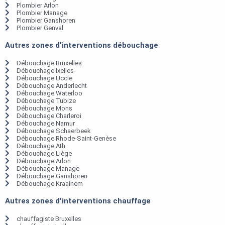
Plombier Arlon
Plombier Manage
Plombier Ganshoren
Plombier Genval
Autres zones d'interventions débouchage
Débouchage Bruxelles
Débouchage Ixelles
Débouchage Uccle
Débouchage Anderlecht
Débouchage Waterloo
Débouchage Tubize
Débouchage Mons
Débouchage Charleroi
Débouchage Namur
Débouchage Schaerbeek
Débouchage Rhode-Saint-Genèse
Débouchage Ath
Débouchage Liège
Débouchage Arlon
Débouchage Manage
Débouchage Ganshoren
Débouchage Kraainem
Autres zones d'interventions chauffage
chauffagiste Bruxelles