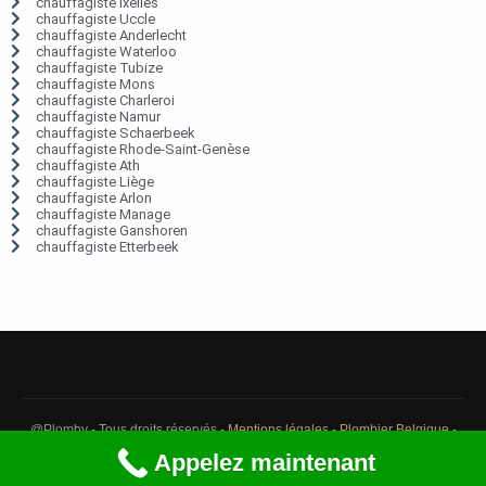
chauffagiste Ixelles
chauffagiste Uccle
chauffagiste Anderlecht
chauffagiste Waterloo
chauffagiste Tubize
chauffagiste Mons
chauffagiste Charleroi
chauffagiste Namur
chauffagiste Schaerbeek
chauffagiste Rhode-Saint-Genèse
chauffagiste Ath
chauffagiste Liège
chauffagiste Arlon
chauffagiste Manage
chauffagiste Ganshoren
chauffagiste Etterbeek
@Plomby - Tous droits réservés -
Mentions légales
-
Plombier Belgique
-
Débouchage Belgique
-
Détection fuite eau Belgique
Appelez maintenant