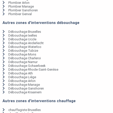
Plombier Arlon
Plombier Manage
Plombier Ganshoren
Plombier Genval
Autres zones d'interventions débouchage
Débouchage Bruxelles
Débouchage Ixelles
Débouchage Uccle
Débouchage Anderlecht
Débouchage Waterloo
Débouchage Tubize
Débouchage Mons
Débouchage Charleroi
Débouchage Namur
Débouchage Schaerbeek
Débouchage Rhode-Saint-Genèse
Débouchage Ath
Débouchage Liège
Débouchage Arlon
Débouchage Manage
Débouchage Ganshoren
Débouchage Kraainem
Autres zones d'interventions chauffage
chauffagiste Bruxelles