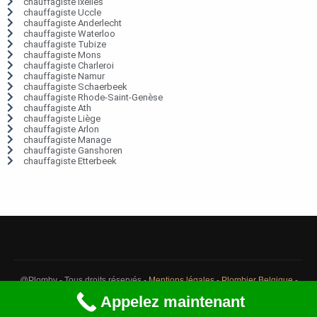
chauffagiste Ixelles
chauffagiste Uccle
chauffagiste Anderlecht
chauffagiste Waterloo
chauffagiste Tubize
chauffagiste Mons
chauffagiste Charleroi
chauffagiste Namur
chauffagiste Schaerbeek
chauffagiste Rhode-Saint-Genèse
chauffagiste Ath
chauffagiste Liège
chauffagiste Arlon
chauffagiste Manage
chauffagiste Ganshoren
chauffagiste Etterbeek
@Plomby - Tous droits réservés -
Mentions légales
-
Plombier Belgique
-
Débouchage Belgique
-
Détection fuite eau Belgique
Appelez maintenant