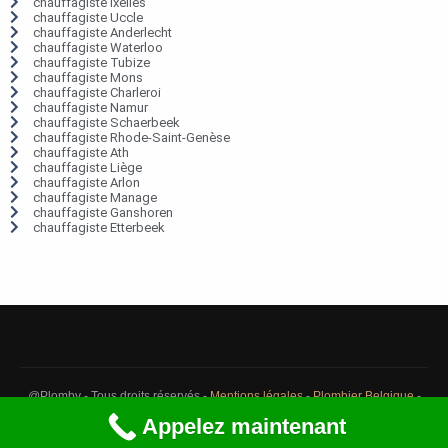
chauffagiste Ixelles
chauffagiste Uccle
chauffagiste Anderlecht
chauffagiste Waterloo
chauffagiste Tubize
chauffagiste Mons
chauffagiste Charleroi
chauffagiste Namur
chauffagiste Schaerbeek
chauffagiste Rhode-Saint-Genèse
chauffagiste Ath
chauffagiste Liège
chauffagiste Arlon
chauffagiste Manage
chauffagiste Ganshoren
chauffagiste Etterbeek
@Plomby - Tous droits réservés -
Mentions légales
-
Plombier Belgique
-
Débouchage Belgique
-
Détection fuite eau Belgique
Appelez maintenant