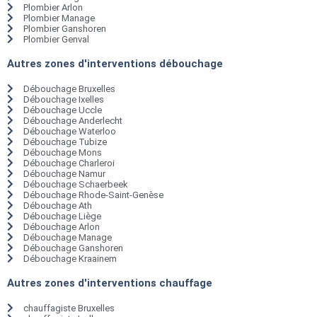
Plombier Arlon
Plombier Manage
Plombier Ganshoren
Plombier Genval
Autres zones d'interventions débouchage
Débouchage Bruxelles
Débouchage Ixelles
Débouchage Uccle
Débouchage Anderlecht
Débouchage Waterloo
Débouchage Tubize
Débouchage Mons
Débouchage Charleroi
Débouchage Namur
Débouchage Schaerbeek
Débouchage Rhode-Saint-Genèse
Débouchage Ath
Débouchage Liège
Débouchage Arlon
Débouchage Manage
Débouchage Ganshoren
Débouchage Kraainem
Autres zones d'interventions chauffage
chauffagiste Bruxelles