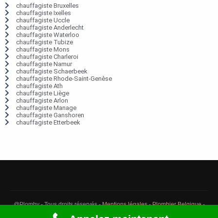
chauffagiste Bruxelles
chauffagiste Ixelles
chauffagiste Uccle
chauffagiste Anderlecht
chauffagiste Waterloo
chauffagiste Tubize
chauffagiste Mons
chauffagiste Charleroi
chauffagiste Namur
chauffagiste Schaerbeek
chauffagiste Rhode-Saint-Genèse
chauffagiste Ath
chauffagiste Liège
chauffagiste Arlon
chauffagiste Manage
chauffagiste Ganshoren
chauffagiste Etterbeek
@Plomby - Tous droits réservés -
Mentions légales
-
Plombier Belgique
-
Débouchage Belgique
-
Détection fuite eau Belgique