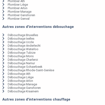
Plombier Ath
Plombier Liège
Plombier Arlon
Plombier Manage
Plombier Ganshoren
Plombier Genval
Autres zones d'interventions débouchage
Débouchage Bruxelles
Débouchage Ixelles
Débouchage Uccle
Débouchage Anderlecht
Débouchage Waterloo
Débouchage Tubize
Débouchage Mons
Débouchage Charleroi
Débouchage Namur
Débouchage Schaerbeek
Débouchage Rhode-Saint-Genèse
Débouchage Ath
Débouchage Liège
Débouchage Arlon
Débouchage Manage
Débouchage Ganshoren
Débouchage Kraainem
Autres zones d'interventions chauffage