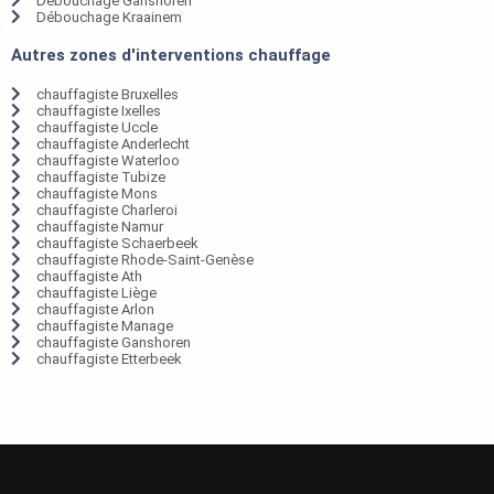
Débouchage Ganshoren
Débouchage Kraainem
Autres zones d'interventions chauffage
chauffagiste Bruxelles
chauffagiste Ixelles
chauffagiste Uccle
chauffagiste Anderlecht
chauffagiste Waterloo
chauffagiste Tubize
chauffagiste Mons
chauffagiste Charleroi
chauffagiste Namur
chauffagiste Schaerbeek
chauffagiste Rhode-Saint-Genèse
chauffagiste Ath
chauffagiste Liège
chauffagiste Arlon
chauffagiste Manage
chauffagiste Ganshoren
chauffagiste Etterbeek