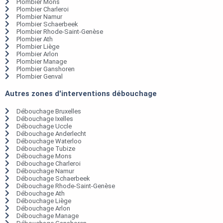
Plombier Mons
Plombier Charleroi
Plombier Namur
Plombier Schaerbeek
Plombier Rhode-Saint-Genèse
Plombier Ath
Plombier Liège
Plombier Arlon
Plombier Manage
Plombier Ganshoren
Plombier Genval
Autres zones d'interventions débouchage
Débouchage Bruxelles
Débouchage Ixelles
Débouchage Uccle
Débouchage Anderlecht
Débouchage Waterloo
Débouchage Tubize
Débouchage Mons
Débouchage Charleroi
Débouchage Namur
Débouchage Schaerbeek
Débouchage Rhode-Saint-Genèse
Débouchage Ath
Débouchage Liège
Débouchage Arlon
Débouchage Manage