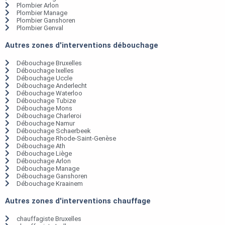
Plombier Arlon
Plombier Manage
Plombier Ganshoren
Plombier Genval
Autres zones d'interventions débouchage
Débouchage Bruxelles
Débouchage Ixelles
Débouchage Uccle
Débouchage Anderlecht
Débouchage Waterloo
Débouchage Tubize
Débouchage Mons
Débouchage Charleroi
Débouchage Namur
Débouchage Schaerbeek
Débouchage Rhode-Saint-Genèse
Débouchage Ath
Débouchage Liège
Débouchage Arlon
Débouchage Manage
Débouchage Ganshoren
Débouchage Kraainem
Autres zones d'interventions chauffage
chauffagiste Bruxelles