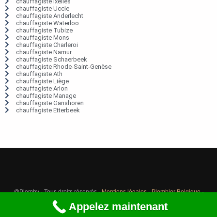
chauffagiste Ixelles
chauffagiste Uccle
chauffagiste Anderlecht
chauffagiste Waterloo
chauffagiste Tubize
chauffagiste Mons
chauffagiste Charleroi
chauffagiste Namur
chauffagiste Schaerbeek
chauffagiste Rhode-Saint-Genèse
chauffagiste Ath
chauffagiste Liège
chauffagiste Arlon
chauffagiste Manage
chauffagiste Ganshoren
chauffagiste Etterbeek
@Plomby - Tous droits réservés -
Mentions légales
-
Plombier Belgique
-
Débouchage Belgique
-
Détection fuite eau Belgique
Appelez maintenant